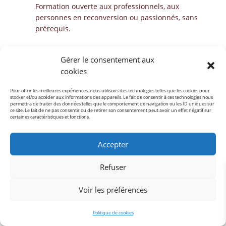
Formation ouverte aux professionnels, aux
personnes en reconversion ou passionnés, sans
prérequis.
5.
Tremplin pour ta réussite
Gérer le consentement aux
cookies
Certification reconnue et forte réputation locale,
pour booster votre activité dans le bien-être.
Pour offrir les meilleures expériences, nous utilisons des technologies telles que les cookies pour
stocker et/ou accéder aux informations des appareils. Le fait de consentir à ces technologies nous
permettra de traiter des données telles que le comportement de navigation ou les ID uniques sur
ce site. Le fait de ne pas consentir ou de retirer son consentement peut avoir un effet négatif sur
certaines caractéristiques et fonctions.
Accepter
Refuser
Voir les préférences
Politique de cookies