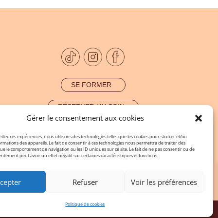
SE FORMER
RÉSERVER UN SOIN
Gérer le consentement aux cookies
eilleures expériences, nous utilisons des technologies telles que les cookies pour stocker et/ou
rmations des appareils. Le fait de consentir à ces technologies nous permettra de traiter des
ue le comportement de navigation ou les ID uniques sur ce site. Le fait de ne pas consentir ou de
entement peut avoir un effet négatif sur certaines caractéristiques et fonctions.
cepter
Refuser
Voir les préférences
0189470014 CM2C
médiateur de la consommation
Politique de cookies