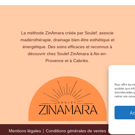
La méthode ZinAmara créée par Soulef, associe
madérothérapie, drainage bien-être esthétique et
énergétique. Des soins efficaces et reconnus à
découvrir chez Soulef ZinAmara à Aix-en-
Provence et à Cabriès.
Pour offrir les m
accéder aux info
données telles q
retirer son cons
Ac
|
|
Mentions légales
Conditions générales de ventes
Sitemap